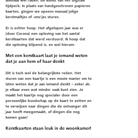
allemaal wel raden: de komst van het digitale 
tijdperk. In plaats van handgeschreven papieren 
kaarten, gingen we opeens massaal jolige 
kerstmailtjes of -sms’jes sturen. 
Er is echter hoop. Het afgelopen jaar was er 
(door Corona) een opleving van het aantal 
kerstkaarten dat werd verstuurd. Ik hoop dat 
die opleving blijvend is, en wel hierom:
Met een kerstkaart laat je iemand weten 
dat je aan hem of haar denkt
Dit is toch wel de belangrijkste reden. Het 
sturen van een kaartje is een mooie manier om te 
laten weten dat je aan iemand denkt – zeker als 
je elkaar even wat minder vaak kunt zien. Je 
maakt het kaartje nog specialer door een 
persoonlijke boodschap op de kaart te zetten en 
te verwijzen naar dingen die de ontvanger dit 
jaar heeft meegemaakt, of dingen die nog 
komen gaan! 
Kerstkaarten staan leuk in de woonkamer!