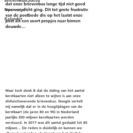
Brievenbuscadeau
dat onze brievenbus lange tijd niet goed 
Noorwegen
open en dicht ging. Dit tot grote frustratie 
van de postbode die op het laatst onze 
Kalender
post als een soort propjes naar binnen 
douwde…
Maar toch denk ik dat de daling van het aantal 
kerstkaarten niet alleen te wijten is aan onze 
disfunctionerende brievenbus. Google vertelt 
mij namelijk dat er in de hoogtijdagen van de 
kerstkaart (de jaren 80 en 90) in Nederland 
jaarlijks 200 miljoen kerstkaarten werden 
verstuurd. In 2017 was dit aantal gedaald tot 85 
miljoen… De reden is duidelijk en kunnen we 