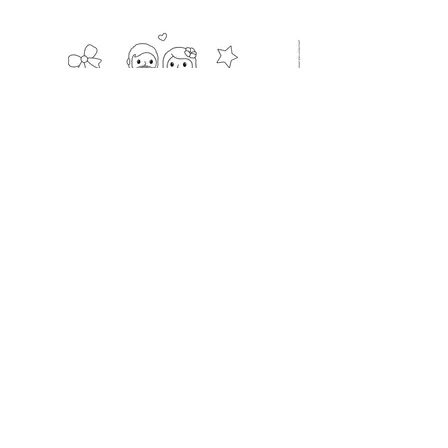
info@lesjaillustraties.com.
Kleurplaat printen
Kleurplaat: bruiloft
Heel veel kleurplezier toegewenst! Ik
vind het leuk om het eindresultaat te
zien. Wil je dit delen op Instagram
(tag @liefs_uit_lesja in het bericht)?
Of stuur me een mailtje op
info@lesjaillustraties.com.
Lesja illustraties
Anne Koehorst
Lagestuift 1
Kleurplaat printen