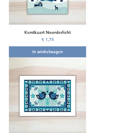
Kerstkaart Noorderlicht
Prijs
€ 1,75
In winkelwagen