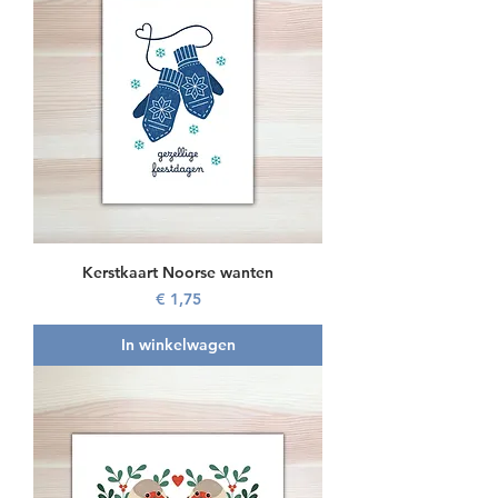
Kerstkaart Noorse wanten
Prijs
€ 1,75
In winkelwagen