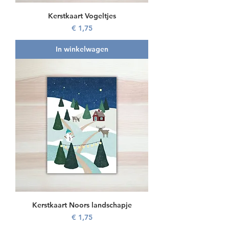
Kerstkaart Vogeltjes
Prijs
€ 1,75
In winkelwagen
Kerstkaart Noors landschapje
Prijs
€ 1,75