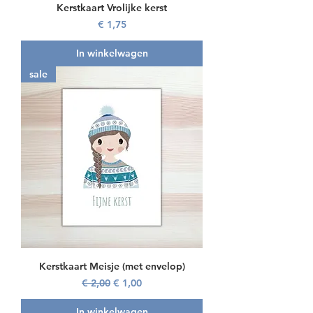
Kerstkaart Vrolijke kerst
Prijs
€ 1,75
In winkelwagen
sale
Kerstkaart Meisje (met envelop)
Normale prijs
Verkoopprijs
€ 2,00
€ 1,00
In winkelwagen