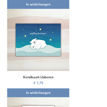
In winkelwagen
Kerstkaart IJsberen
Prijs
€ 1,75
In winkelwagen