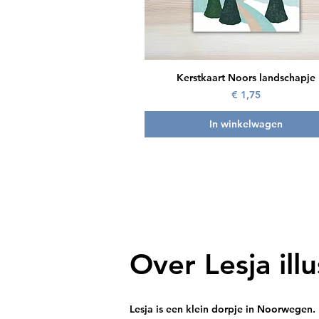
Snel overzicht
Kerstkaart Noors landschapje
Prijs
€ 1,75
In winkelwagen
Over Lesja illu
Lesja is een klein dorpje in Noorwegen. E