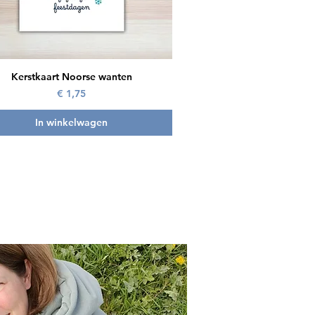
Snel overzicht
Kerstkaart Noorse wanten
Prijs
€ 1,75
In winkelwagen