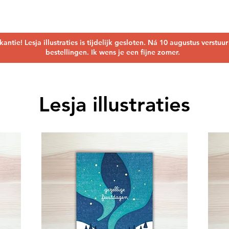
kantie! Lesja illustraties is tijdelijk gesloten. Ná 10 augustus verstuu
bestellingen. Ik wens je een fijne zomer.
Lesja illustraties