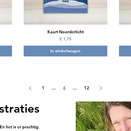
Snel overzicht
Kaart Noorderlicht
Prijs
€ 1,75
In winkelwagen
1
...
4
...
12
straties
n het is er prachtig.