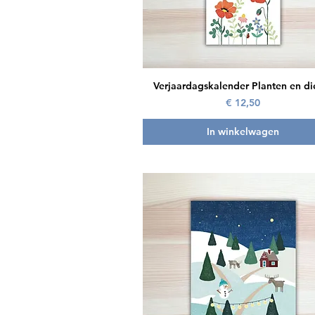
Snel overzicht
Verjaardagskalender Planten en di
Prijs
€ 12,50
In winkelwagen