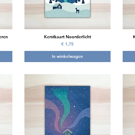
Snel overzicht
eren
Kerstkaart Noorderlicht
Prijs
€ 1,75
In winkelwagen