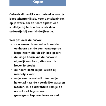
Kopen
Gebruik dit vrolijke notitieboekje voor je
boodschappenlijstje, voor aantekeningen
op je werk, om de score tijdens een
spelletje bij te houden of als klein
cadeautje bij een (kinder)feestje.
Weetjes over de narwal:
ze noemen de narwal ook wel de
eenhoorn van de zee, vanwege de
lange hoorn die uit zijn kop groeit
de lange hoorn van de narwal is
eigenlijk een tand, die door de
bovenlip steekt
de hoorn komt (bijna) alleen bij
mannetjes voor
als je een narwal wilt zien, zul je
helemaal naar de noordelijke wateren
moeten. In de dierentuin kom je de
narwal niet tegen, want
gevangenschap overleven ze niet…